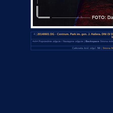
4 |
20140601 DG - Centrum. Park im. gen. J. Hallera. DNI /
N
<-/->
Poprzednie zdjęcie / Następne zdjęcie |
Backspace
Strona ind
Całkowita ilość zdjęć:
50
|
Strona M