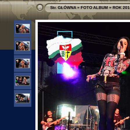
Str. GŁÓWNA
»
FOTO ALBUM
»
ROK 201