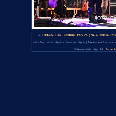
32 |
20140531 DG - Centrum. Park im. gen. J. Hallera.
<-/->
Poprzednie zdjęcie / Następne zdjęcie |
Backspace
Strona ind
Całkowita ilość zdjęć:
60
|
Strona M