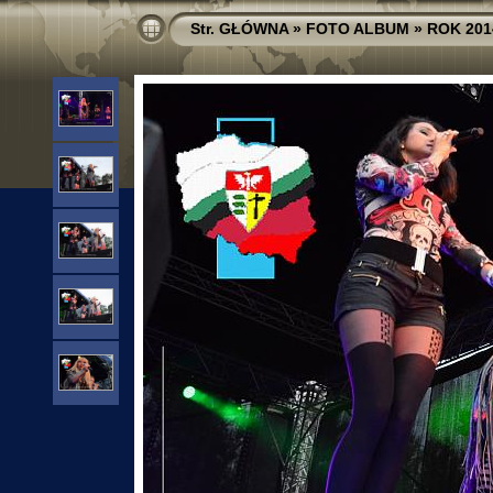
Str. GŁÓWNA
»
FOTO ALBUM
»
ROK 201