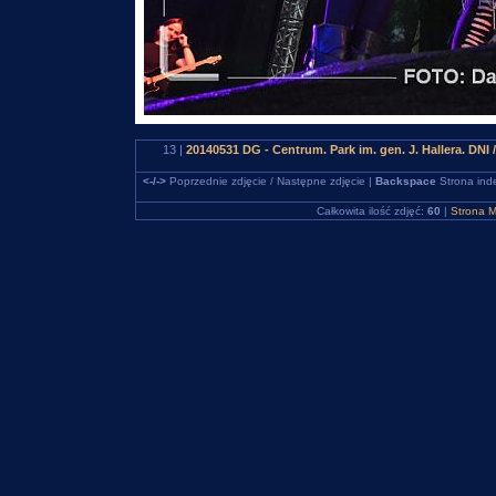
13 |
20140531 DG - Centrum. Park im. gen. J. Hallera.
<-/->
Poprzednie zdjęcie / Następne zdjęcie |
Backspace
Strona ind
Całkowita ilość zdjęć:
60
|
Strona M