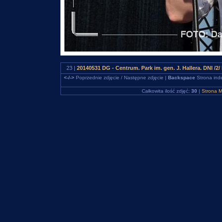
23 |
20140531 DG - Centrum. Park im. gen. J. Hallera. DN
<-/->
Poprzednie zdjęcie / Następne zdjęcie |
Backspace
Strona ind
Całkowita ilość zdjęć:
30
|
Strona M