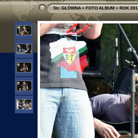
Str. GŁÓWNA
»
FOTO ALBUM
»
ROK 201