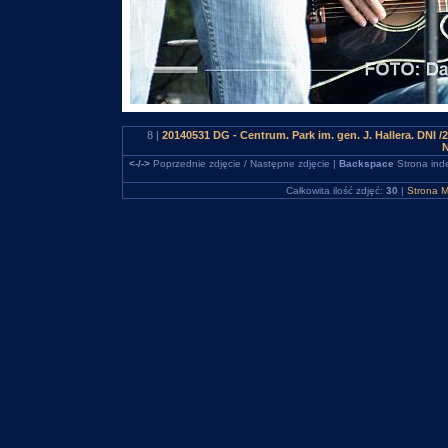
8 |
20140531 DG - Centrum. Park im. gen. J. Hallera. 
N
<-/->
Poprzednie zdjęcie / Następne zdjęcie |
Backspace
Strona ind
Całkowita ilość zdjęć:
30
|
Strona M