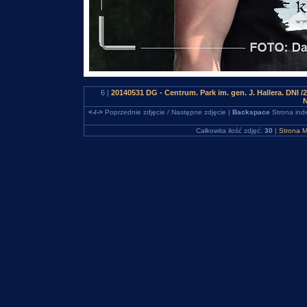
6 |
20140531 DG - Centrum. Park im. gen. J. Hallera. 
N
<-/->
Poprzednie zdjęcie / Następne zdjęcie |
Backspace
Strona ind
Całkowita ilość zdjęć:
30
|
Strona M