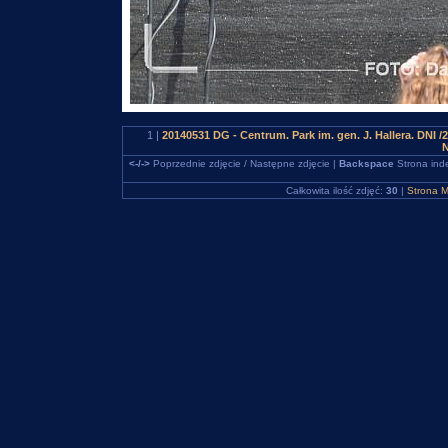
1 |
20140531 DG - Centrum. Park im. gen. J. Hallera. 
N
<-/->
Poprzednie zdjęcie / Następne zdjęcie |
Backspace
Strona ind
Całkowita ilość zdjęć:
30
|
Strona M