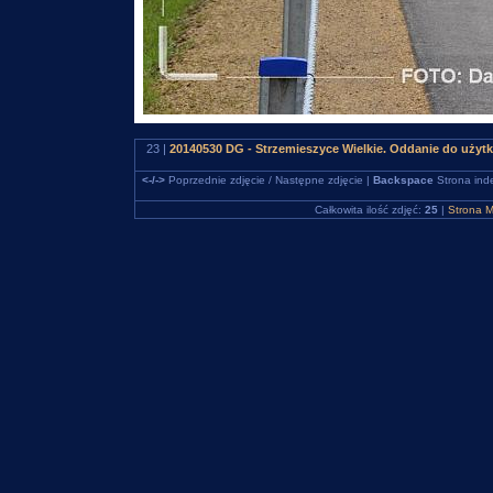
23 |
20140530 DG - Strzemieszyce Wielkie. Oddanie do uży
<-/->
Poprzednie zdjęcie / Następne zdjęcie |
Backspace
Strona ind
Całkowita ilość zdjęć:
25
|
Strona M