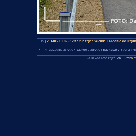
15 |
20140530 DG - Strzemieszyce Wielkie. Oddanie do uży
<-/->
Poprzednie zdjęcie / Następne zdjęcie |
Backspace
Strona ind
Całkowita ilość zdjęć:
25
|
Strona M