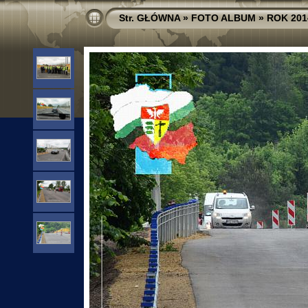
Str. GŁÓWNA
»
FOTO ALBUM
»
ROK 201