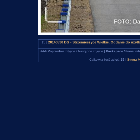
13 |
20140530 DG - Strzemieszyce Wielkie. Oddanie do uży
<-/->
Poprzednie zdjęcie / Następne zdjęcie |
Backspace
Strona ind
Całkowita ilość zdjęć:
25
|
Strona M