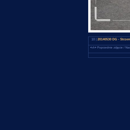
10 |
20140530 DG - Strze
<-/->
Poprzednie zdjęcie / Nas