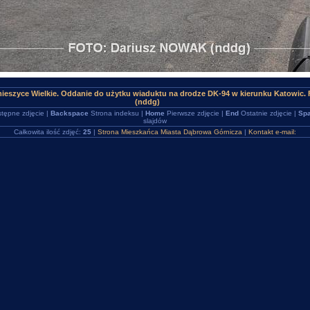
mieszyce Wielkie. Oddanie do użytku wiaduktu na drodze DK-94 w kierunku Katowic
(nddg)
tępne zdjęcie |
Backspace
Strona indeksu |
Home
Pierwsze zdjęcie |
End
Ostatnie zdjęcie |
Spa
slajdów
Całkowita ilość zdjęć:
25
|
Strona Mieszkańca Miasta Dąbrowa Górnicza
|
Kontakt e-mail: