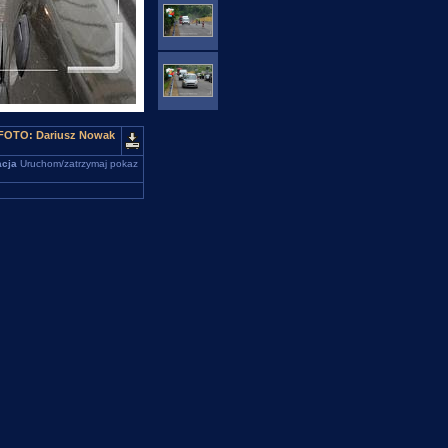
. FOTO: Dariusz Nowak
cja
Uruchom/zatrzymaj pokaz