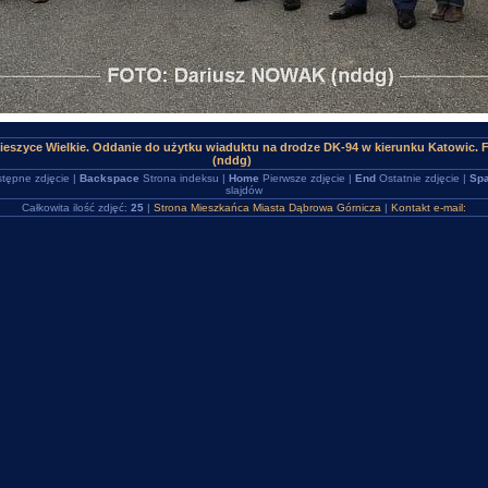
ieszyce Wielkie. Oddanie do użytku wiaduktu na drodze DK-94 w kierunku Katowic.
(nddg)
tępne zdjęcie |
Backspace
Strona indeksu |
Home
Pierwsze zdjęcie |
End
Ostatnie zdjęcie |
Spa
slajdów
Całkowita ilość zdjęć:
25
|
Strona Mieszkańca Miasta Dąbrowa Górnicza
|
Kontakt e-mail: