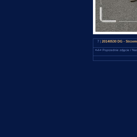
7 |
20140530 DG - Strzem
<-/->
Poprzednie zdjęcie / Nas