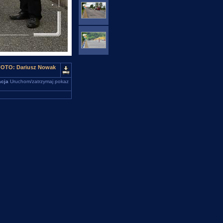
 FOTO: Dariusz Nowak
cja
Uruchom/zatrzymaj pokaz