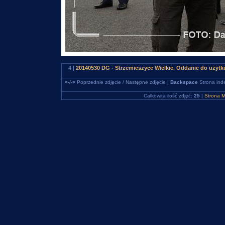
4 |
20140530 DG - Strzemieszyce Wielkie. Oddanie do użyt
<-/->
Poprzednie zdjęcie / Następne zdjęcie |
Backspace
Strona ind
Całkowita ilość zdjęć:
25
|
Strona M