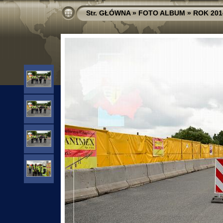
Str. GŁÓWNA
»
FOTO ALBUM
»
ROK 201