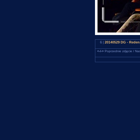
6 |
20140529 DG - Reden.
<-/->
Poprzednie zdjęcie / Nas