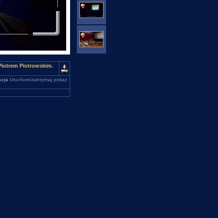
Piotrem Piotrowskim.
cja
Uruchom/zatrzymaj pokaz