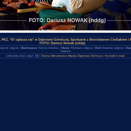
 PKZ. "07 zgłasza się" w Dąbrowie Górniczej. Spotkanie z Bronisławem Cieślakiem i 
FOTO: Dariusz Nowak (nddg)
tępne zdjęcie |
Backspace
Strona indeksu |
Home
Pierwsze zdjęcie |
End
Ostatnie zdjęcie |
Spa
slajdów
Całkowita ilość zdjęć:
15
|
Strona Mieszkańca Miasta Dąbrowa Górnicza
|
Kontakt e-mail: