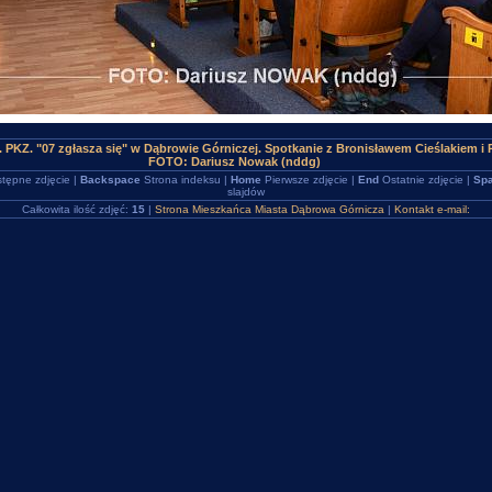
 PKZ. "07 zgłasza się" w Dąbrowie Górniczej. Spotkanie z Bronisławem Cieślakiem i 
FOTO: Dariusz Nowak (nddg)
tępne zdjęcie |
Backspace
Strona indeksu |
Home
Pierwsze zdjęcie |
End
Ostatnie zdjęcie |
Spa
slajdów
Całkowita ilość zdjęć:
15
|
Strona Mieszkańca Miasta Dąbrowa Górnicza
|
Kontakt e-mail: