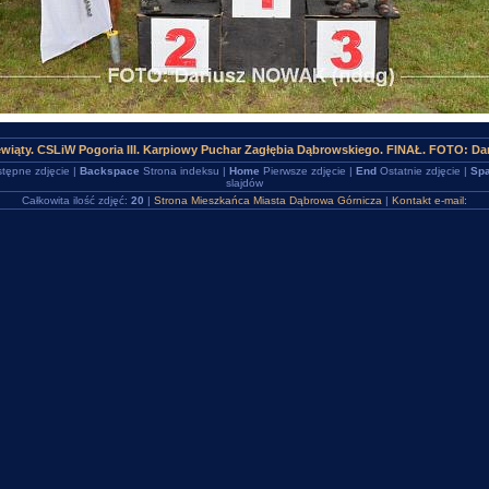
ewiąty. CSLiW Pogoria III. Karpiowy Puchar Zagłębia Dąbrowskiego. FINAŁ. FOTO: D
tępne zdjęcie |
Backspace
Strona indeksu |
Home
Pierwsze zdjęcie |
End
Ostatnie zdjęcie |
Spa
slajdów
Całkowita ilość zdjęć:
20
|
Strona Mieszkańca Miasta Dąbrowa Górnicza
|
Kontakt e-mail: