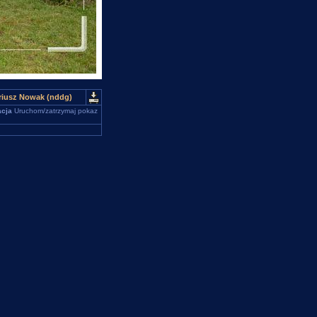
ariusz Nowak (nddg)
cja
Uruchom/zatrzymaj pokaz