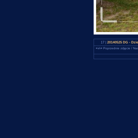
17 |
20140525 DG - Dzi
<-/->
Poprzednie zdjęcie / Nas