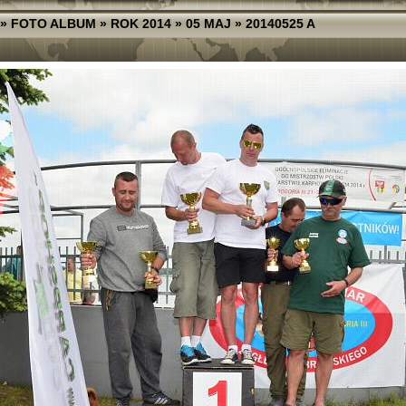
»
FOTO ALBUM
»
ROK 2014
»
05 MAJ
»
20140525 A