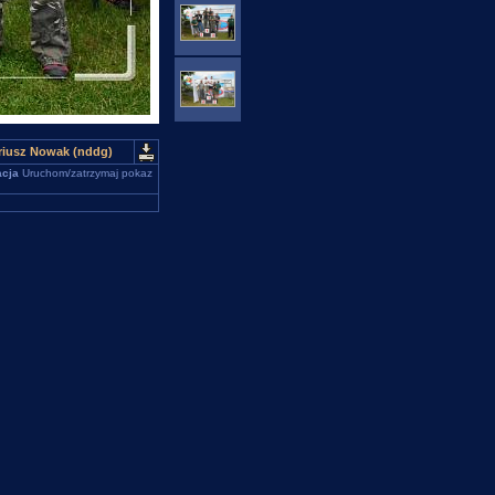
ariusz Nowak (nddg)
cja
Uruchom/zatrzymaj pokaz