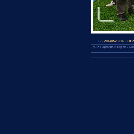
12 |
20140525 DG - Dzi
<-/->
Poprzednie zdjęcie / Nas