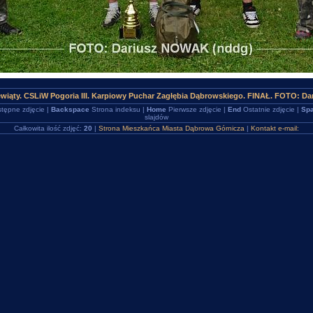
ewiąty. CSLiW Pogoria III. Karpiowy Puchar Zagłębia Dąbrowskiego. FINAŁ. FOTO: D
tępne zdjęcie |
Backspace
Strona indeksu |
Home
Pierwsze zdjęcie |
End
Ostatnie zdjęcie |
Spa
slajdów
Całkowita ilość zdjęć:
20
|
Strona Mieszkańca Miasta Dąbrowa Górnicza
|
Kontakt e-mail: