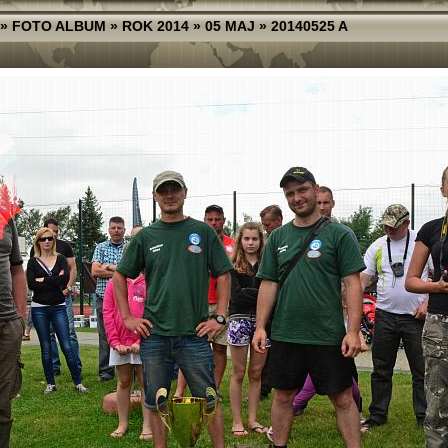
»
FOTO ALBUM
»
ROK 2014
»
05 MAJ
»
20140525 A