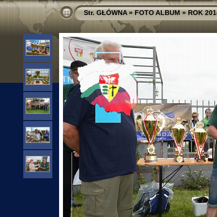
Str. GŁÓWNA
»
FOTO ALBUM
»
ROK 201