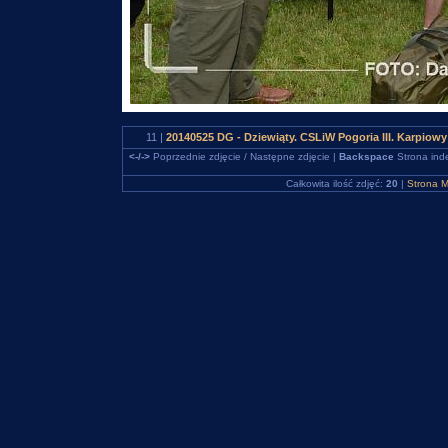
11 |
20140525 DG - Dziewiąty. CSLiW Pogoria III. Karpio
<-/->
Poprzednie zdjęcie / Następne zdjęcie |
Backspace
Strona ind
Całkowita ilość zdjęć:
20
|
Strona M