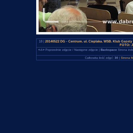
18 |
20140522 DG - Centrum. ul. Cieplaka. WSB. Klub Gazet
FOTO: J
<-/->
Poprzednie zdjęcie / Następne zdjęcie |
Backspace
Strona ind
Całkowita ilość zdjęć:
30
|
Strona M