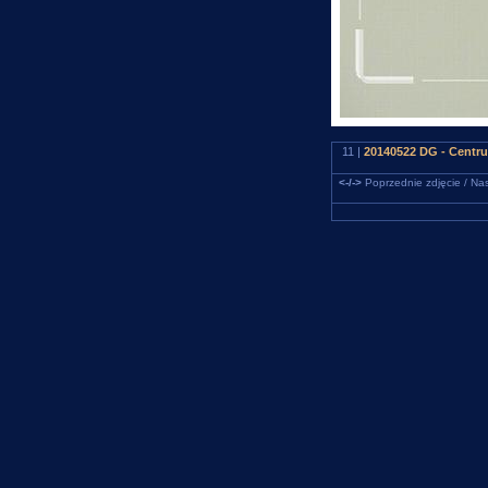
11 |
20140522 DG - Centru
<-/->
Poprzednie zdjęcie / Nas