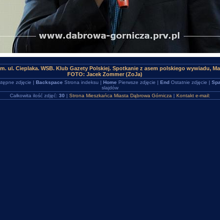
m. ul. Cieplaka. WSB. Klub Gazety Polskiej. Spotkanie z asem polskiego wywiadu,
FOTO: Jacek Zommer (ZoJa)
tępne zdjęcie |
Backspace
Strona indeksu |
Home
Pierwsze zdjęcie |
End
Ostatnie zdjęcie |
Spa
slajdów
Całkowita ilość zdjęć:
30
|
Strona Mieszkańca Miasta Dąbrowa Górnicza
|
Kontakt e-mail: