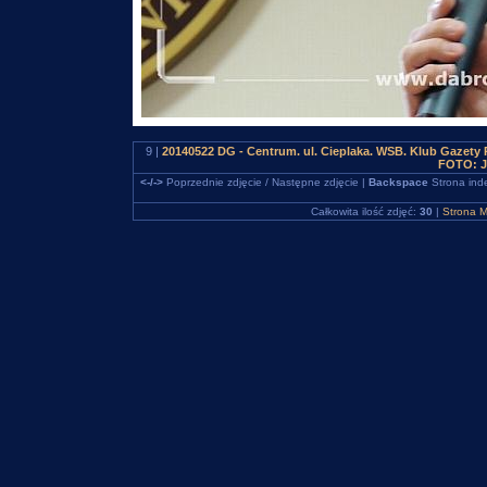
9 |
20140522 DG - Centrum. ul. Cieplaka. WSB. Klub Gazet
FOTO: J
<-/->
Poprzednie zdjęcie / Następne zdjęcie |
Backspace
Strona ind
Całkowita ilość zdjęć:
30
|
Strona M