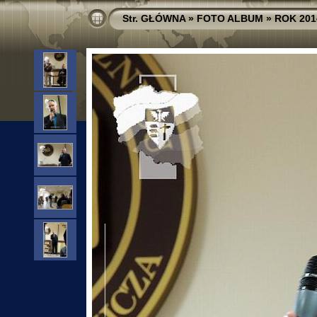
Str. GŁÓWNA
»
FOTO ALBUM
»
ROK 201