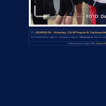
33 |
20140518 DG - Dziewiąty. CSLiW Pogoria III. Ogólnopols
<-/->
Poprzednie zdjęcie / Następne zdjęcie |
Backspace
Strona ind
Całkowita ilość zdjęć:
35
|
Strona M