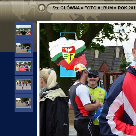
Str. GŁÓWNA
»
FOTO ALBUM
»
ROK 201