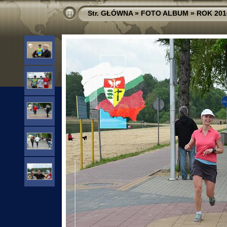
Str. GŁÓWNA
»
FOTO ALBUM
»
ROK 201