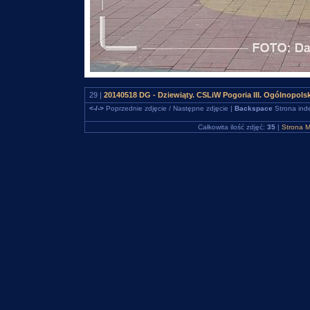
29 |
20140518 DG - Dziewiąty. CSLiW Pogoria III. Ogólnopols
<-/->
Poprzednie zdjęcie / Następne zdjęcie |
Backspace
Strona ind
Całkowita ilość zdjęć:
35
|
Strona M