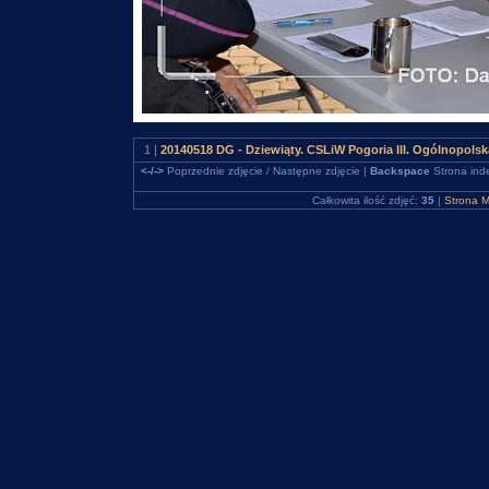
1 |
20140518 DG - Dziewiąty. CSLiW Pogoria III. Ogólnopols
<-/->
Poprzednie zdjęcie / Następne zdjęcie |
Backspace
Strona ind
Całkowita ilość zdjęć:
35
|
Strona M