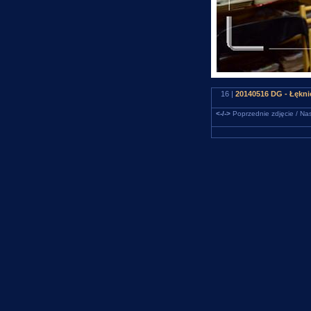
16 |
20140516 DG - Łękni
<-/->
Poprzednie zdjęcie / Nas