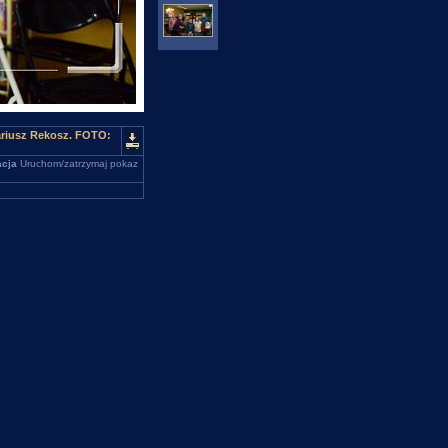
Dariusz Rekosz. FOTO:
cja
Uruchom/zatrzymaj pokaz