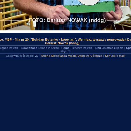
ce. MBP - filia nr 20. "Bohdan Butenko - kopę lat!". Wernisaż wystawy poprowadził 
Dariusz Nowak (nddg)
tępne zdjęcie |
Backspace
Strona indeksu |
Home
Pierwsze zdjęcie |
End
Ostatnie zdjęcie |
Spa
slajdów
Całkowita ilość zdjęć:
20
|
Strona Mieszkańca Miasta Dąbrowa Górnicza
|
Kontakt e-mail: