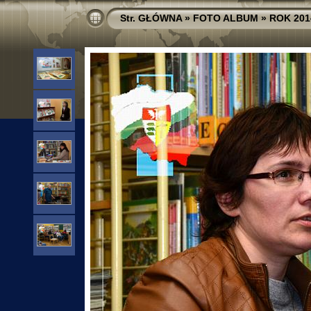
Str. GŁÓWNA
»
FOTO ALBUM
»
ROK 201