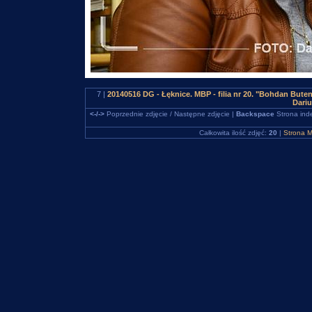
7 |
20140516 DG - Łęknice. MBP - filia nr 20. "Bohdan But
Dari
<-/->
Poprzednie zdjęcie / Następne zdjęcie |
Backspace
Strona ind
Całkowita ilość zdjęć:
20
|
Strona M