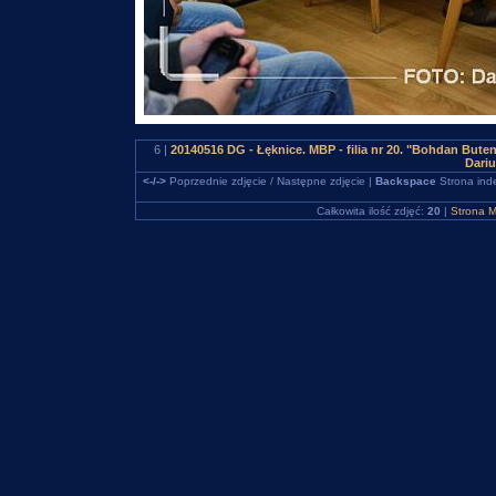
6 |
20140516 DG - Łęknice. MBP - filia nr 20. "Bohdan But
Dari
<-/->
Poprzednie zdjęcie / Następne zdjęcie |
Backspace
Strona ind
Całkowita ilość zdjęć:
20
|
Strona M