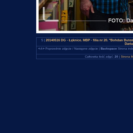
5 |
20140516 DG - Łęknice. MBP - filia nr 20. "Bohdan But
Dari
<-/->
Poprzednie zdjęcie / Następne zdjęcie |
Backspace
Strona ind
Całkowita ilość zdjęć:
20
|
Strona M