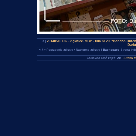
3 |
20140516 DG - Łęknice. MBP - filia nr 20. "Bohdan But
Dari
<-/->
Poprzednie zdjęcie / Następne zdjęcie |
Backspace
Strona ind
Całkowita ilość zdjęć:
20
|
Strona M