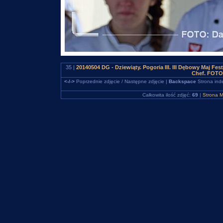
35 |
20140504 DG - Dziewiąty. Pogoria III. III Dębowy Maj Fe
Chef. FOTO
<-/->
Poprzednie zdjęcie / Następne zdjęcie |
Backspace
Strona ind
Całkowita ilość zdjęć:
69
|
Strona M