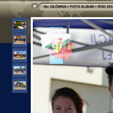
Str. GŁÓWNA
»
FOTO ALBUM
»
ROK 201