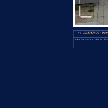
61 |
20140405 DG - Dzie
<-/->
Poprzednie zdjęcie / Nas