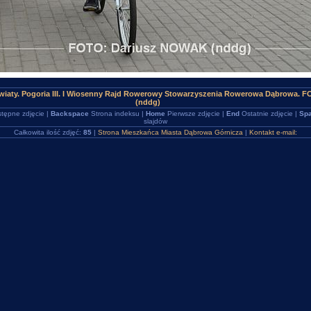
wiaty. Pogoria III. I Wiosenny Rajd Rowerowy Stowarzyszenia Rowerowa Dąbrowa. 
(nddg)
tępne zdjęcie |
Backspace
Strona indeksu |
Home
Pierwsze zdjęcie |
End
Ostatnie zdjęcie |
Spa
slajdów
Całkowita ilość zdjęć:
85
|
Strona Mieszkańca Miasta Dąbrowa Górnicza
|
Kontakt e-mail: