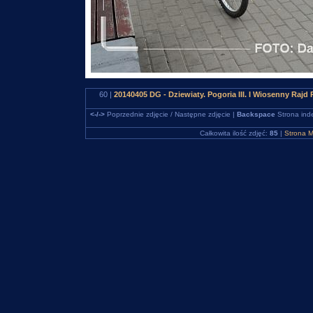
60 |
20140405 DG - Dziewiaty. Pogoria III. I Wiosenny 
<-/->
Poprzednie zdjęcie / Następne zdjęcie |
Backspace
Strona ind
Całkowita ilość zdjęć:
85
|
Strona M