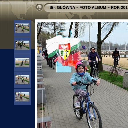
Str. GŁÓWNA
»
FOTO ALBUM
»
ROK 201