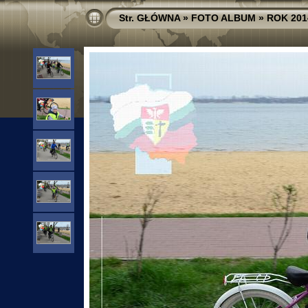
Str. GŁÓWNA
»
FOTO ALBUM
»
ROK 201