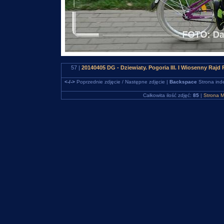
57 |
20140405 DG - Dziewiaty. Pogoria III. I Wiosenny 
<-/->
Poprzednie zdjęcie / Następne zdjęcie |
Backspace
Strona ind
Całkowita ilość zdjęć:
85
|
Strona M