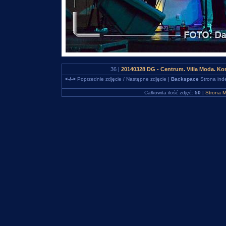
36 |
20140328 DG - Centrum. Villa Moda. K
<-/->
Poprzednie zdjęcie / Następne zdjęcie |
Backspace
Strona ind
Całkowita ilość zdjęć:
50
|
Strona M