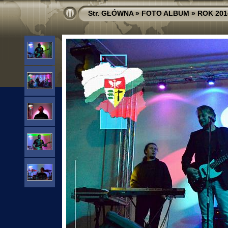
Str. GŁÓWNA
»
FOTO ALBUM
»
ROK 201