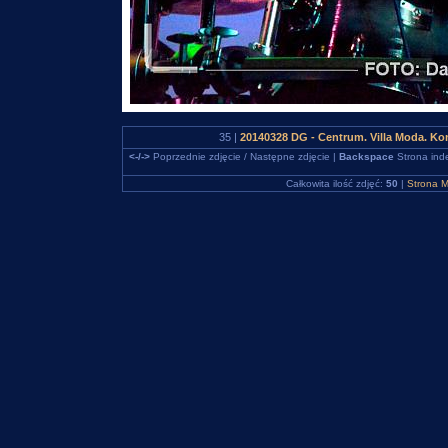
35 |
20140328 DG - Centrum. Villa Moda. K
<-/->
Poprzednie zdjęcie / Następne zdjęcie |
Backspace
Strona ind
Całkowita ilość zdjęć:
50
|
Strona M