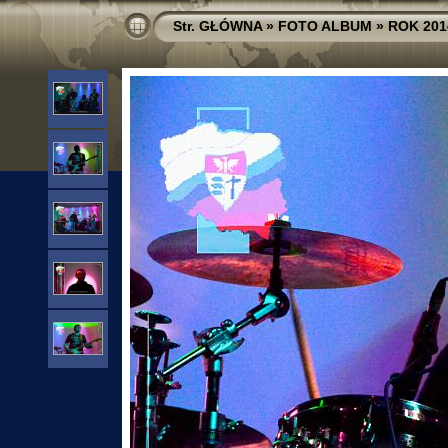
Str. GŁÓWNA
»
FOTO ALBUM
»
ROK 201