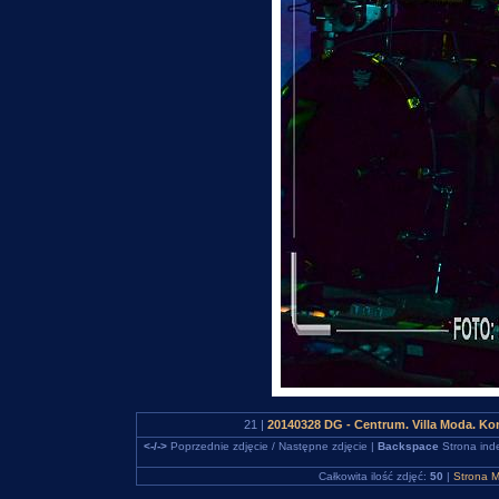
21 |
20140328 DG - Centrum. Villa Moda. K
<-/->
Poprzednie zdjęcie / Następne zdjęcie |
Backspace
Strona ind
Całkowita ilość zdjęć:
50
|
Strona M