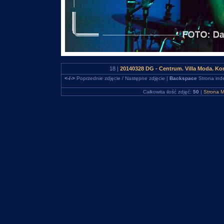
18 |
20140328 DG - Centrum. Villa Moda. K
<-/->
Poprzednie zdjęcie / Następne zdjęcie |
Backspace
Strona ind
Całkowita ilość zdjęć:
50
|
Strona M