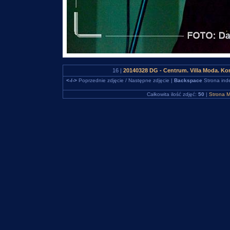
16 |
20140328 DG - Centrum. Villa Moda. K
<-/->
Poprzednie zdjęcie / Następne zdjęcie |
Backspace
Strona ind
Całkowita ilość zdjęć:
50
|
Strona M