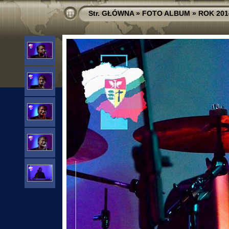
Str. GŁÓWNA
»
FOTO ALBUM
»
ROK 201