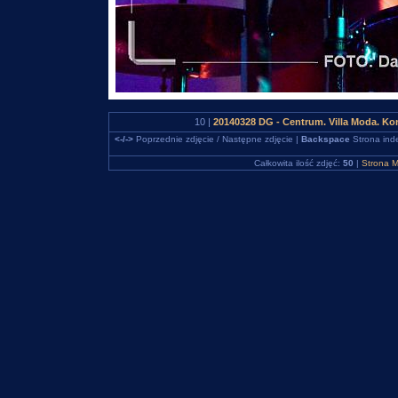
10 |
20140328 DG - Centrum. Villa Moda. K
<-/->
Poprzednie zdjęcie / Następne zdjęcie |
Backspace
Strona ind
Całkowita ilość zdjęć:
50
|
Strona M