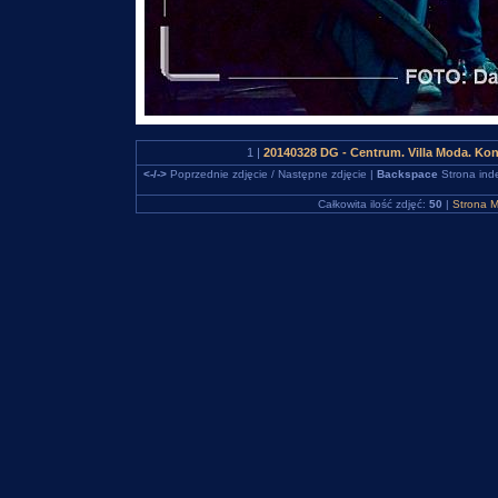
1 |
20140328 DG - Centrum. Villa Moda. K
<-/->
Poprzednie zdjęcie / Następne zdjęcie |
Backspace
Strona ind
Całkowita ilość zdjęć:
50
|
Strona M