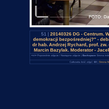
51 |
20140326 DG - Centrum. WS
demokracji bezpośredniej?" - deba
dr hab. Andrzej Rychard, prof. z
Marcin Bazylak. Moderator - Jac
<-/->
Poprzednie zdjęcie / Następne zdjęcie |
Backspace
Strona ind
Całkowita ilość zdjęć:
60
|
Strona M