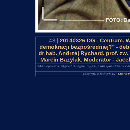
48 |
20140326 DG - Centrum. WS
demokracji bezpośredniej?" - deba
dr hab. Andrzej Rychard, prof. z
Marcin Bazylak. Moderator - Jac
<-/->
Poprzednie zdjęcie / Następne zdjęcie |
Backspace
Strona ind
Całkowita ilość zdjęć:
60
|
Strona M