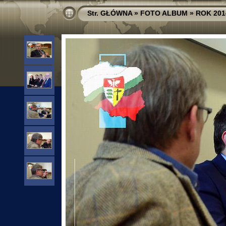
Str. GŁÓWNA
»
FOTO ALBUM
»
ROK 201