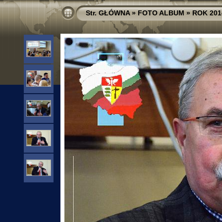
Str. GŁÓWNA
»
FOTO ALBUM
»
ROK 201