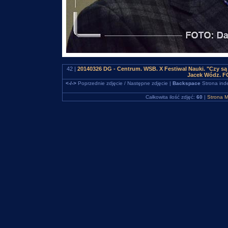
42 |
20140326 DG - Centrum. WSB. X Festiwal Nauki. "Czy są 
Jacek Wódz. F
<-/->
Poprzednie zdjęcie / Następne zdjęcie |
Backspace
Strona ind
Całkowita ilość zdjęć:
60
|
Strona M