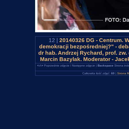
12 |
20140326 DG - Centrum. WS
demokracji bezpośredniej?" - deba
dr hab. Andrzej Rychard, prof. z
Marcin Bazylak. Moderator - Jac
<-/->
Poprzednie zdjęcie / Następne zdjęcie |
Backspace
Strona ind
Całkowita ilość zdjęć:
60
|
Strona M