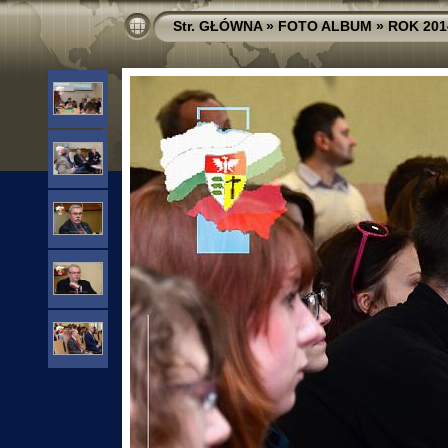
Str. GŁÓWNA
»
FOTO ALBUM
»
ROK 201