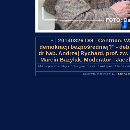
8 |
20140326 DG - Centrum. WS
demokracji bezpośredniej?" - deba
dr hab. Andrzej Rychard, prof. z
Marcin Bazylak. Moderator - Jac
<-/->
Poprzednie zdjęcie / Następne zdjęcie |
Backspace
Strona ind
Całkowita ilość zdjęć:
60
|
Strona M