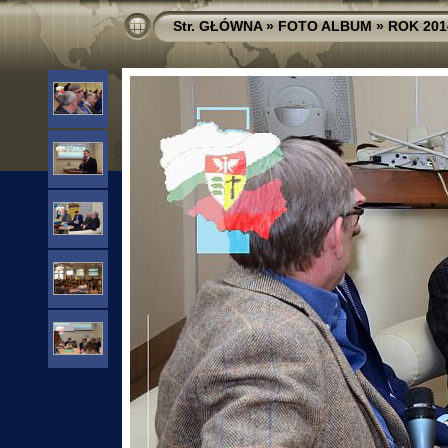
Str. GŁÓWNA
»
FOTO ALBUM
»
ROK 201