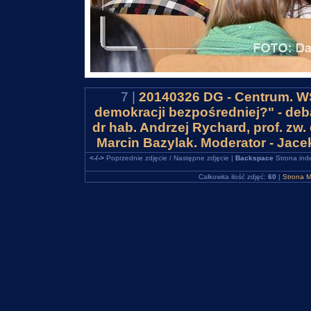
7 |
20140326 DG - Centrum. WS
demokracji bezpośredniej?" - deba
dr hab. Andrzej Rychard, prof. z
Marcin Bazylak. Moderator - Jac
<-/->
Poprzednie zdjęcie / Następne zdjęcie |
Backspace
Strona ind
Całkowita ilość zdjęć:
60
|
Strona M