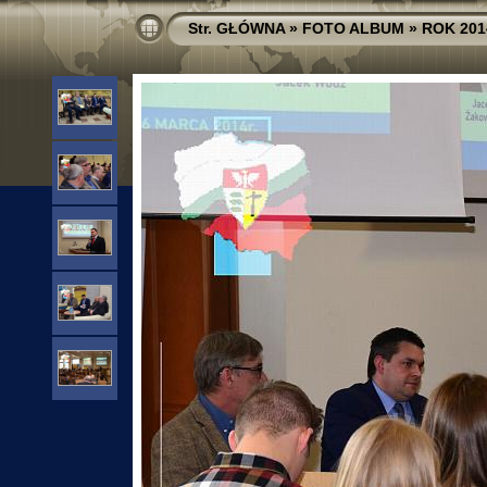
Str. GŁÓWNA
»
FOTO ALBUM
»
ROK 201