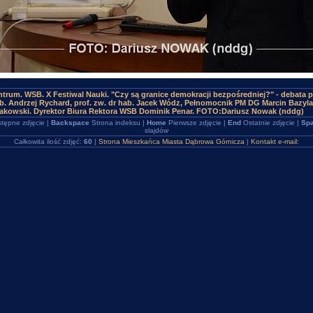
trum. WSB. X Festiwal Nauki. "Czy są granice demokracji bezpośredniej?" - debata p
hab. Andrzej Rychard, prof. zw. dr hab. Jacek Wódz, Pełnomocnik PM DG Marcin Bazyla
akowski. Dyrektor Biura Rektora WSB Dominik Penar. FOTO:Dariusz Nowak (nddg)
tępne zdjęcie |
Backspace
Strona indeksu |
Home
Pierwsze zdjęcie |
End
Ostatnie zdjęcie |
Spa
slajdów
Całkowita ilość zdjęć:
60
|
Strona Mieszkańca Miasta Dąbrowa Górnicza
|
Kontakt e-mail: