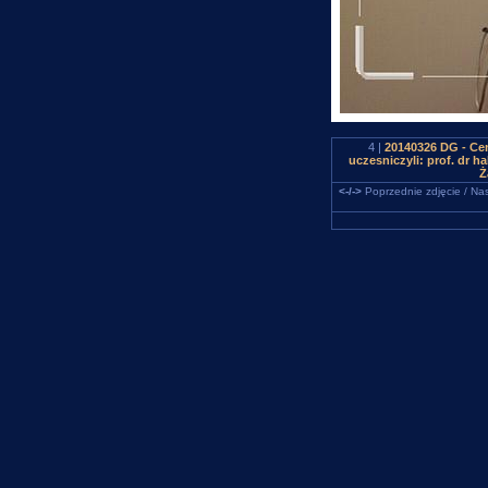
4 |
20140326 DG - Cen
uczesniczyli: prof. dr 
Ż
<-/->
Poprzednie zdjęcie / Nas