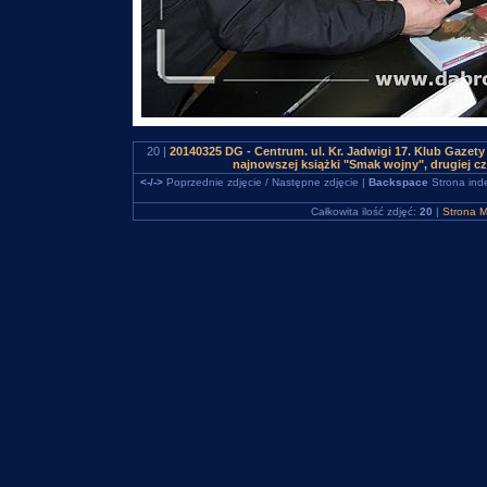
20 |
20140325 DG - Centrum. ul. Kr. Jadwigi 17. Klub Gazet
najnowszej książki "Smak wojny", drugiej 
<-/->
Poprzednie zdjęcie / Następne zdjęcie |
Backspace
Strona ind
Całkowita ilość zdjęć:
20
|
Strona M