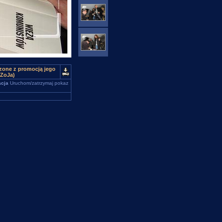
czone z promocją jego
(ZoJa)
cja
Uruchom/zatrzymaj pokaz