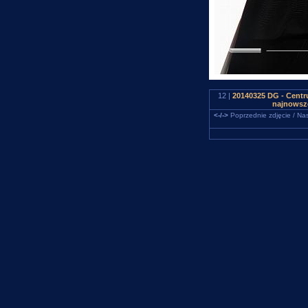
12 |
20140325 DG - Centru
najnowsze
<-/->
Poprzednie zdjęcie / Nas