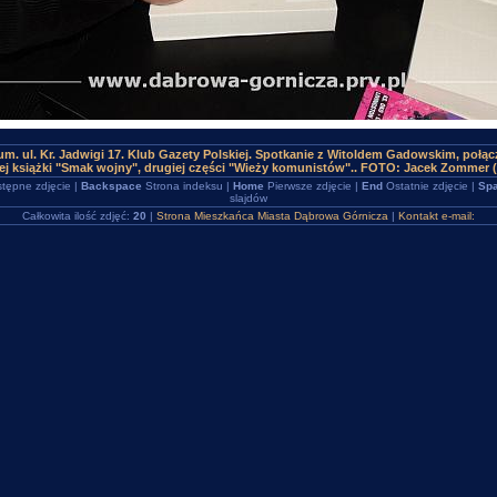
m. ul. Kr. Jadwigi 17. Klub Gazety Polskiej. Spotkanie z Witoldem Gadowskim, połą
j książki "Smak wojny", drugiej części "Wieży komunistów".. FOTO: Jacek Zommer 
tępne zdjęcie |
Backspace
Strona indeksu |
Home
Pierwsze zdjęcie |
End
Ostatnie zdjęcie |
Spa
slajdów
Całkowita ilość zdjęć:
20
|
Strona Mieszkańca Miasta Dąbrowa Górnicza
|
Kontakt e-mail: